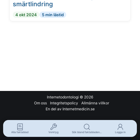
smärtlindring
4 okt 2024
5 min lästid
Internetodontologi
© 2026
Om oss
Integritetspolicy
Allmänna villkor
En del av Internetmedicin.se
Alla faktablad
Verktyg
Sök bland faktabladen...
Logga in