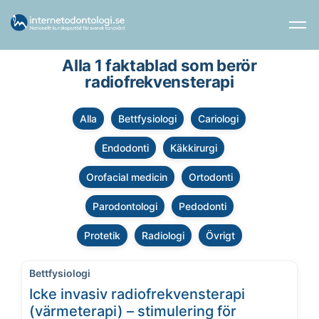
Alla 1 faktablad som berör
radiofrekvensterapi
Alla
Bettfysiologi
Cariologi
Endodonti
Käkkirurgi
Orofacial medicin
Ortodonti
Parodontologi
Pedodonti
Protetik
Radiologi
Övrigt
Bettfysiologi
Icke invasiv radiofrekvensterapi
(värmeterapi) – stimulering för