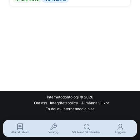
Internetodontologi
© 2026
Om oss
Integritetspolicy
Allmänna villkor
En del av Internetmedicin.se
Alla faktablad
Verktyg
Sök bland faktabladen...
Logga in