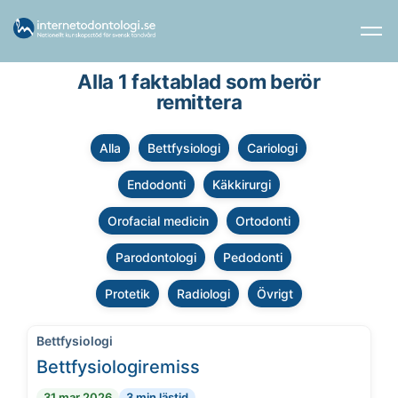
Alla 1 faktablad som berör
remittera
Alla
Bettfysiologi
Cariologi
Endodonti
Käkkirurgi
Orofacial medicin
Ortodonti
Parodontologi
Pedodonti
Protetik
Radiologi
Övrigt
Bettfysiologi
Bettfysiologiremiss
31 mar 2026
3 min lästid