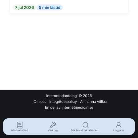
7 jul 2026
5 min lästid
Internetodontologi
© 2026
Om oss
Integritetspolicy
Allmänna villkor
En del av Internetmedicin.se
Alla faktablad
Verktyg
Sök bland faktabladen...
Logga in