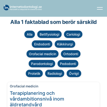
Alla 1 faktablad som berör särskild
Alla
Bettfysiologi
Cariologi
Endodonti
Käkkirurgi
Orofacial medicin
Ortodonti
Parodontologi
Pedodonti
Protetik
Radiologi
Övrigt
Orofacial medicin
Terapiplanering och
vårdambitionsnivå inom
äldretandvård