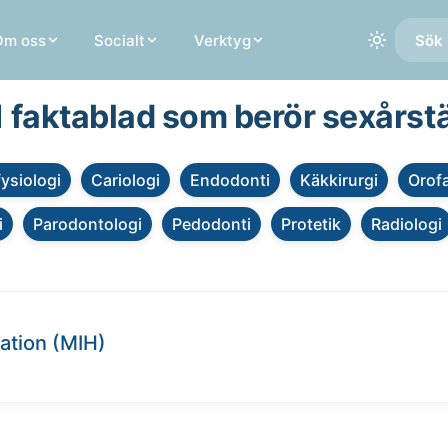
Om oss
Socialt
Verktyg
Sök 
 1 faktablad som berör sexårst
fysiologi
Cariologi
Endodonti
Käkkirurgi
Orofa
i
Parodontologi
Pedodonti
Protetik
Radiologi
ation (MIH)