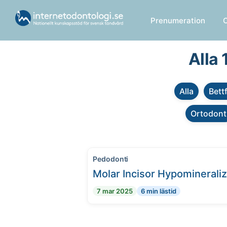
Prenumeration
Alla
Alla
Bett
Ortodont
Pedodonti
Molar Incisor Hypomineraliz
7 mar 2025
6 min lästid