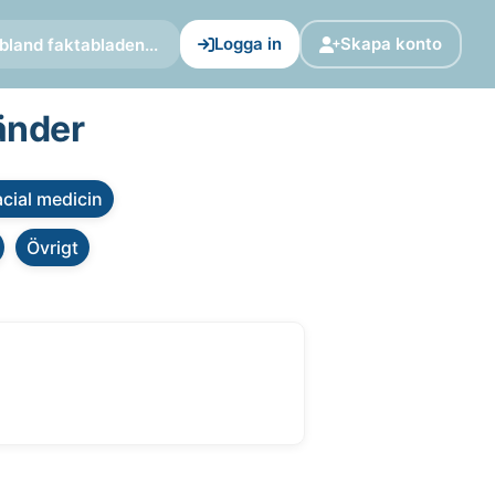
Logga in
Skapa konto
bland faktabladen...
änder
cial medicin
Övrigt