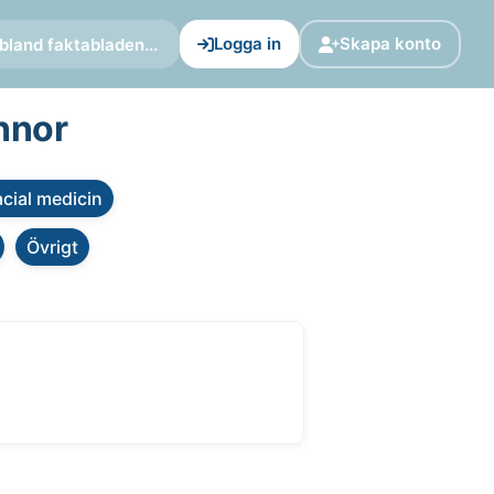
Logga in
Skapa konto
bland faktabladen...
nnor
cial medicin
Övrigt