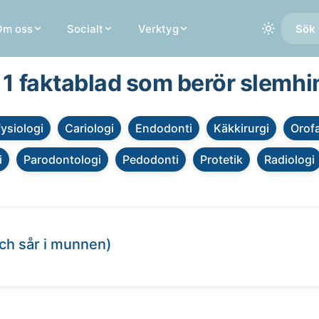
Om oss
Socialt
Verktyg
Sök 
a 1 faktablad som berör slemhi
fysiologi
Cariologi
Endodonti
Käkkirurgi
Orofa
i
Parodontologi
Pedodonti
Protetik
Radiologi
ch sår i munnen)