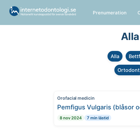
Prenumeration
All
Alla
Bett
Ortodont
Orofacial medicin
Pemfigus Vulgaris (blåsor o
8 nov 2024
7 min lästid