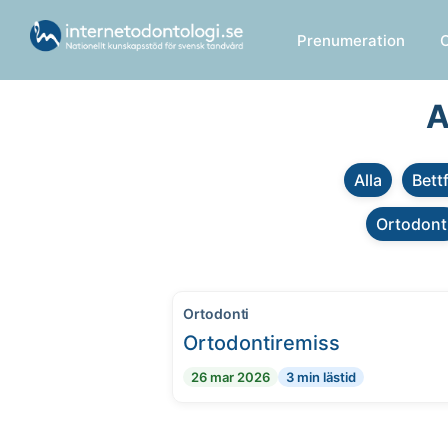
Prenumeration
A
Alla
Bett
Ortodont
Ortodonti
Ortodontiremiss
26 mar 2026
3 min lästid