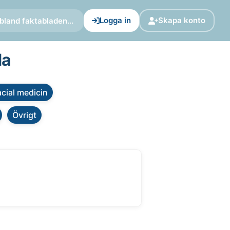
Logga in
Skapa konto
bland faktabladen...
da
cial medicin
Övrigt