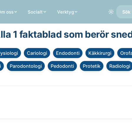
Om oss
Socialt
Verktyg
Sök 
lla 1 faktablad som berör sne
fysiologi
Cariologi
Endodonti
Käkkirurgi
Orofa
i
Parodontologi
Pedodonti
Protetik
Radiologi