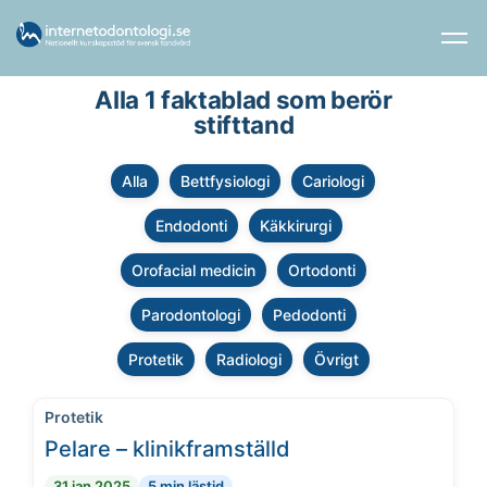
Alla 1 faktablad som berör
stifttand
Alla
Bettfysiologi
Cariologi
Endodonti
Käkkirurgi
Orofacial medicin
Ortodonti
Parodontologi
Pedodonti
Protetik
Radiologi
Övrigt
Protetik
Pelare – klinikframställd
31 jan 2025
5 min lästid