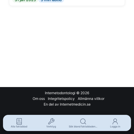
Internetodontologi
© 2026
Om oss
Integritetspolicy
Allmänna villkor
En del av Internetmedicin.se
Alla faktablad
Verktyg
Sök bland faktabladen...
Logga in