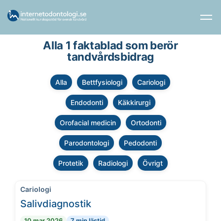
Alla 1 faktablad som berör
tandvårdsbidrag
Alla
Bettfysiologi
Cariologi
Endodonti
Käkkirurgi
Orofacial medicin
Ortodonti
Parodontologi
Pedodonti
Protetik
Radiologi
Övrigt
Cariologi
Salivdiagnostik
10 mar 2026
7 min lästid