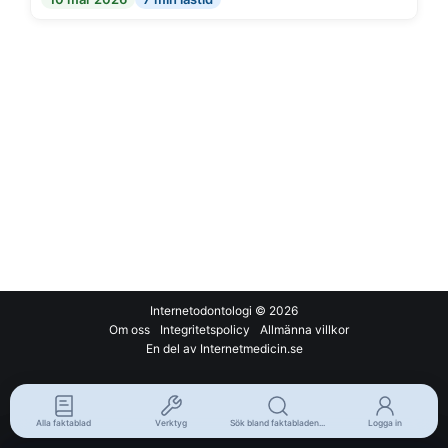
Internetodontologi
© 2026
Om oss
Integritetspolicy
Allmänna villkor
En del av Internetmedicin.se
Alla faktablad
Verktyg
Sök bland faktabladen...
Logga in