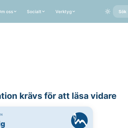
Om oss
Socialt
Verktyg
Sök 
ion krävs för att läsa vidare
ON
ig