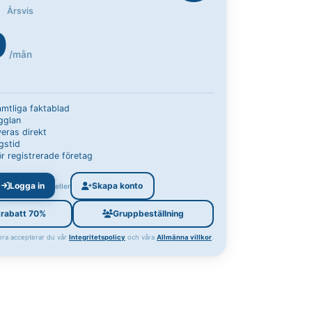
Årsvis
9
/mån
samtliga faktablad
Ugglan
eras direkt
gstid
r registrerade företag
Logga in
Skapa konto
eller
trabatt 70%
Gruppbeställning
ra accepterar du vår
Integritetspolicy
och våra
Allmänna villkor
.