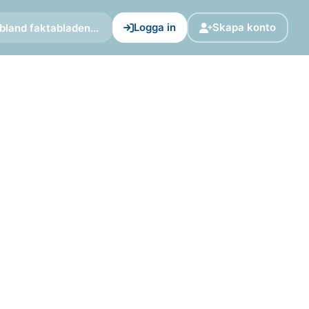
Logga in
Skapa konto
bland faktabladen...