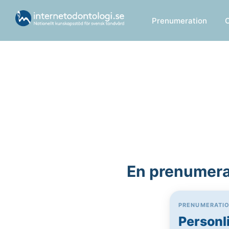
Prenumeration
En prenumerat
PRENUMERATI
Personl