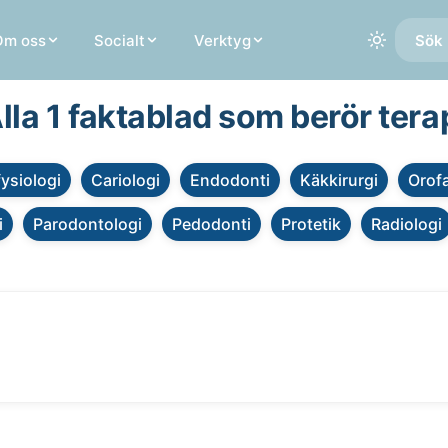
Om oss
Socialt
Verktyg
Sök 
lla 1 faktablad som berör tera
fysiologi
Cariologi
Endodonti
Käkkirurgi
Orofa
i
Parodontologi
Pedodonti
Protetik
Radiologi