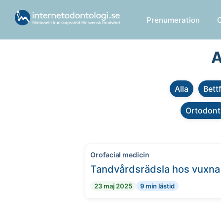
Prenumeration
A
Alla
Bett
Ortodont
Orofacial medicin
Tandvårdsrädsla hos vuxna
23 maj 2025
9 min lästid