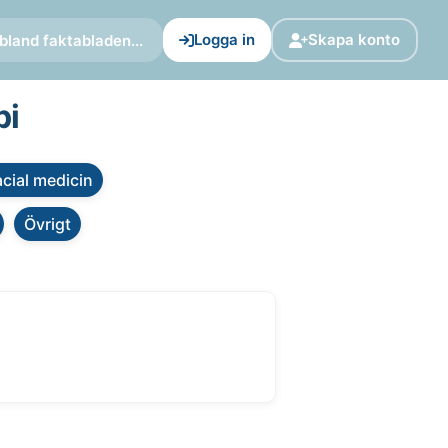
Logga in
Skapa konto
bland faktabladen...
pi
cial medicin
Övrigt