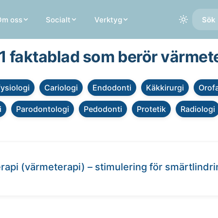
Om oss
Socialt
Verktyg
Sök 
 1 faktablad som berör värmet
fysiologi
Cariologi
Endodonti
Käkkirurgi
Orofa
i
Parodontologi
Pedodonti
Protetik
Radiologi
rapi (värmeterapi) – stimulering för smärtlindr