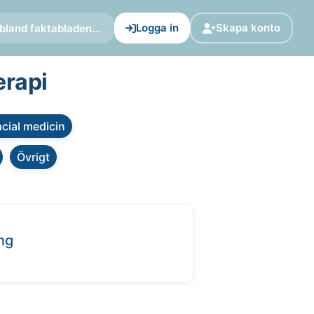
Logga in
Skapa konto
bland faktabladen...
erapi
cial medicin
Övrigt
ing