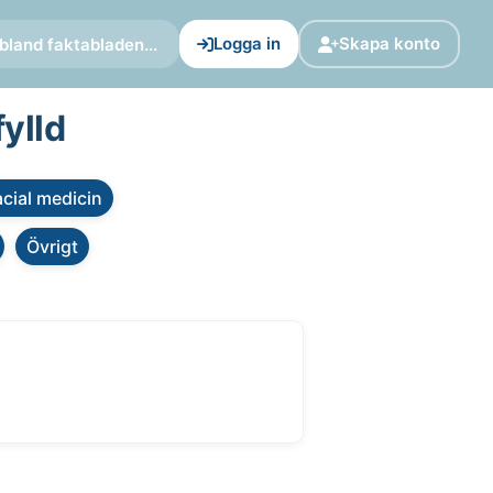
Logga in
Skapa konto
bland faktabladen...
ylld
cial medicin
Övrigt