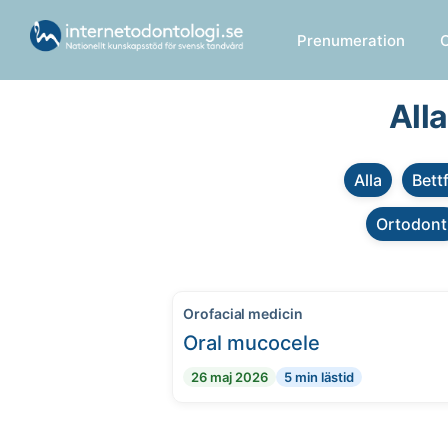
Prenumeration
All
Alla
Bett
Ortodont
Orofacial medicin
Oral mucocele
26 maj 2026
5 min lästid