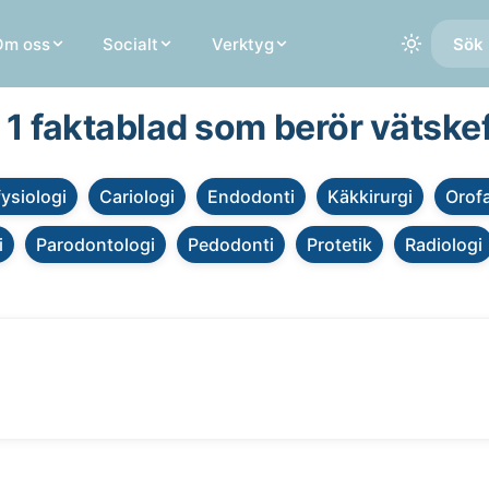
Om oss
Socialt
Verktyg
Sök 
a 1 faktablad som berör vätskef
fysiologi
Cariologi
Endodonti
Käkkirurgi
Orofa
i
Parodontologi
Pedodonti
Protetik
Radiologi