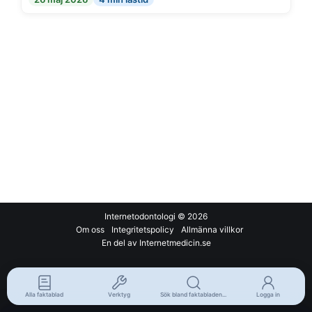
Internetodontologi
© 2026
Om oss
Integritetspolicy
Allmänna villkor
En del av Internetmedicin.se
Alla faktablad
Verktyg
Sök bland faktabladen...
Logga in