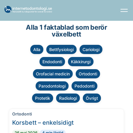
Alla 1 faktablad som berör
växelbett
Alla
Bettfysiologi
Cariologi
Endodonti
Käkkirurgi
Orofacial medicin
Ortodonti
Parodontologi
Pedodonti
Protetik
Radiologi
Övrigt
Ortodonti
Korsbett – enkelsidigt
26 maj 2026
4 min lästid