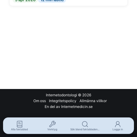
Internetodontologi
© 2026
Om oss
Integritetspolicy
Allmänna villkor
En del av Internetmedicin.se
Alla faktablad
Verktyg
Sök bland faktabladen...
Logga in