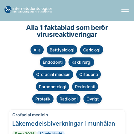
Alla 1 faktablad som berör
virusreaktiveringar
Alla
Bettfysiologi
Cariologi
Endodonti
Käkkirurgi
Orofacial medicin
Ortodonti
Parodontologi
Pedodonti
Protetik
Radiologi
Övrigt
Orofacial medicin
Läkemedelsbiverkningar i munhålan
5 apr 2026
12 min lästid