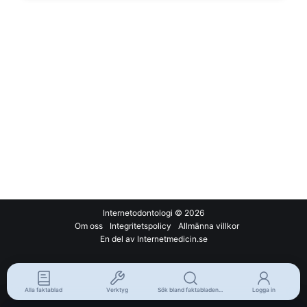
Internetodontologi
© 2026
Om oss
Integritetspolicy
Allmänna villkor
En del av Internetmedicin.se
Alla faktablad
Verktyg
Sök bland faktabladen...
Logga in