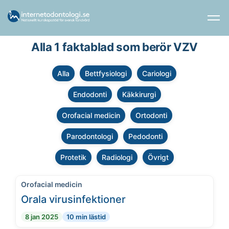
Alla 1 faktablad som berör VZV
Alla
Bettfysiologi
Cariologi
Endodonti
Käkkirurgi
Orofacial medicin
Ortodonti
Parodontologi
Pedodonti
Protetik
Radiologi
Övrigt
Orofacial medicin
Orala virusinfektioner
8 jan 2025
10 min lästid