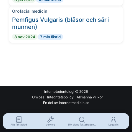
Orofacial medicin
Pemfigus Vulgaris (blåsor och sår i
munnen)
8 nov 2024
7 min lästid
Internetodontologi
© 2026
Om oss
Integritetspolicy
Allmänna villkor
En del av Internetmedicin.se
Alla faktablad
Verktyg
Sök bland faktabladen...
Logga in