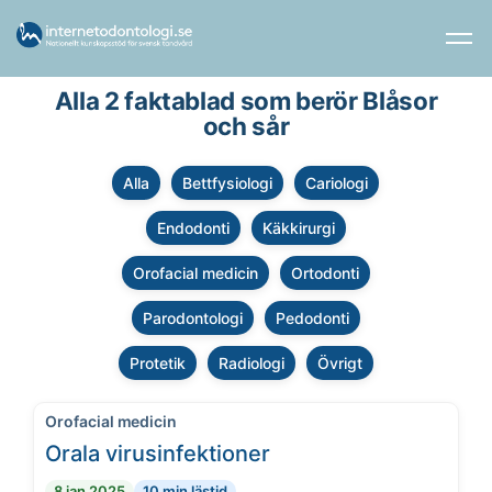
Alla 2 faktablad som berör Blåsor
och sår
Alla
Bettfysiologi
Cariologi
Endodonti
Käkkirurgi
Orofacial medicin
Ortodonti
Parodontologi
Pedodonti
Protetik
Radiologi
Övrigt
Orofacial medicin
Orala virusinfektioner
8 jan 2025
10 min lästid