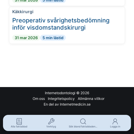
31 mar 2026
5 min lästid
Käkkirurgi
Preoperativ svårighetsbedömning
inför visdomstandskirurgi
31 mar 2026
5 min lästid
Internetodontologi
© 2026
Om oss
Integritetspolicy
Allmänna villkor
En del av Internetmedicin.se
Alla faktablad
Verktyg
Sök bland faktabladen...
Logga in