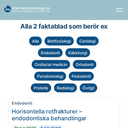
Alla 2 faktablad som berör ex
Alla
Bettfysiologi
Cariologi
Endodonti
Käkkirurgi
Orofacial medicin
Ortodonti
Parodontologi
Pedodonti
Protetik
Radiologi
Övrigt
Endodonti
Horisontella rotfrakturer –
endodontiska behandlingar