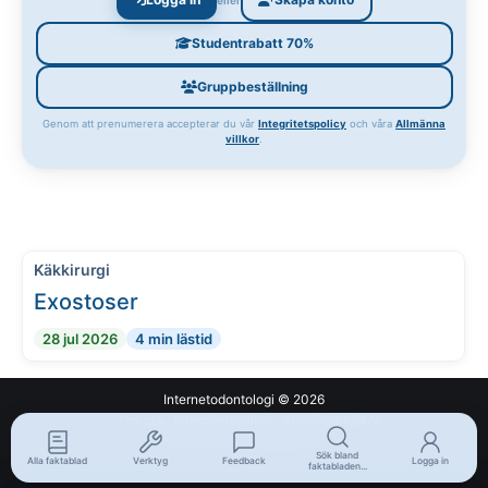
Studentrabatt 70%
Gruppbeställning
Genom att prenumerera accepterar du vår
Integritetspolicy
och våra
Allmänna
villkor
.
Käkkirurgi
Exostoser
28 jul 2026
4 min lästid
Internetodontologi
© 2026
Om oss
Integritetspolicy
Allmänna villkor
En del av Internetmedicin.se
Sök bland
Alla faktablad
Verktyg
Feedback
Logga in
faktabladen...