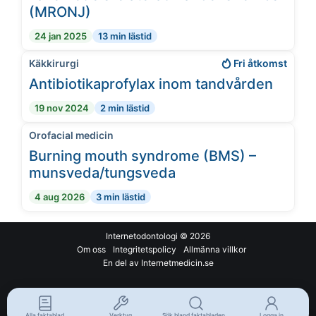
(MRONJ)
24 jan 2025
13 min lästid
Käkkirurgi
Fri åtkomst
Antibiotikaprofylax inom tandvården
19 nov 2024
2 min lästid
Orofacial medicin
Burning mouth syndrome (BMS) –
munsveda/tungsveda
4 aug 2026
3 min lästid
Internetodontologi
© 2026
Om oss
Integritetspolicy
Allmänna villkor
En del av Internetmedicin.se
Alla faktablad
Verktyg
Sök bland faktabladen...
Logga in