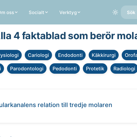
Om oss
Socialt
Verktyg
Sök 
lla 4 faktablad som berör mol
fysiologi
Cariologi
Endodonti
Käkkirurgi
Orofa
i
Parodontologi
Pedodonti
Protetik
Radiologi
rkanalens relation till tredje molaren