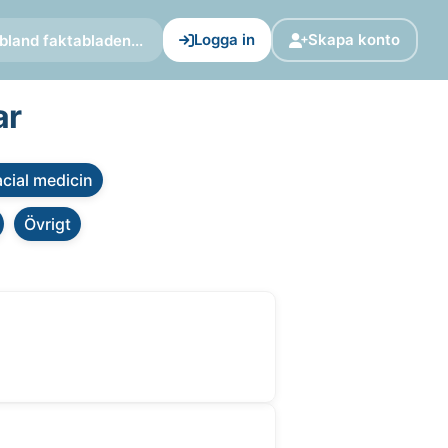
Logga in
Skapa konto
bland faktabladen...
ar
cial medicin
Övrigt