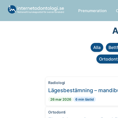
Prenumeration
A
Alla
Bett
Ortodont
Radiologi
Lägesbestämning – mandibula
26 mar 2026
6 min lästid
Ortodonti