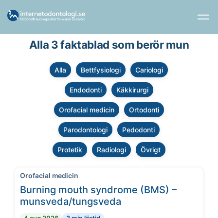
Alla 3 faktablad som berör mun
Alla
Bettfysiologi
Cariologi
Endodonti
Käkkirurgi
Orofacial medicin
Ortodonti
Parodontologi
Pedodonti
Protetik
Radiologi
Övrigt
Orofacial medicin
Burning mouth syndrome (BMS) –
munsveda/tungsveda