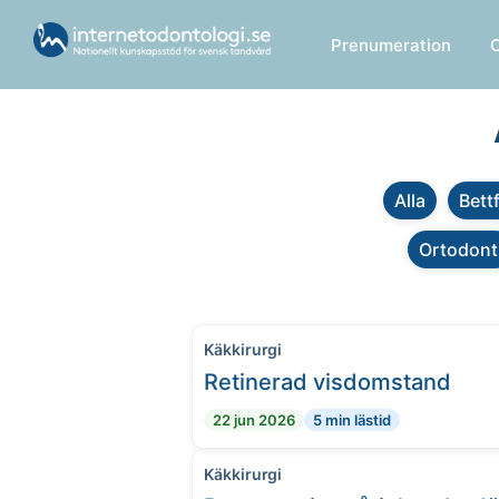
Prenumeration
Alla
Bett
Ortodont
Käkkirurgi
Retinerad visdomstand
22 jun 2026
5 min lästid
Käkkirurgi