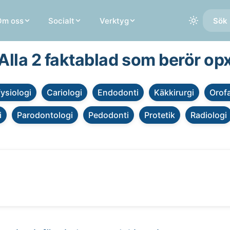
Om oss
Socialt
Verktyg
Sök 
Alla 2 faktablad som berör op
fysiologi
Cariologi
Endodonti
Käkkirurgi
Orofa
i
Parodontologi
Pedodonti
Protetik
Radiologi