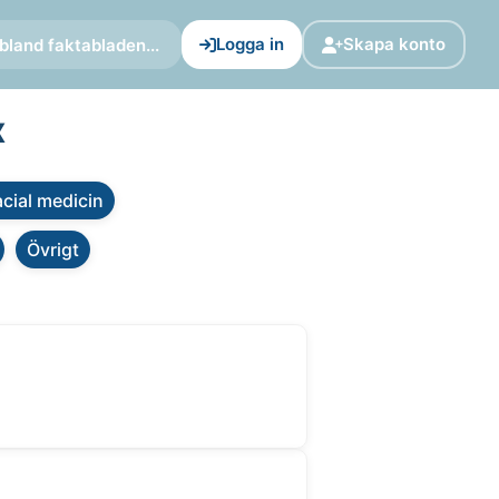
Logga in
Skapa konto
bland faktabladen...
x
cial medicin
Övrigt