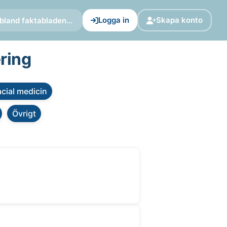
Logga in
Skapa konto
bland faktabladen...
ering
cial medicin
Övrigt