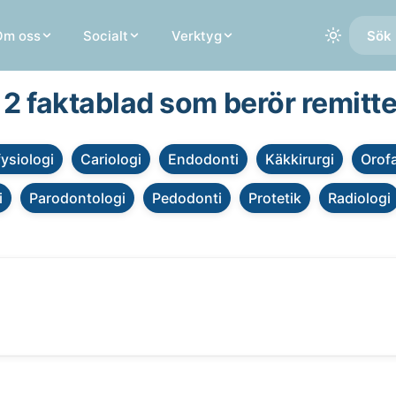
Om oss
Socialt
Verktyg
Sök 
 2 faktablad som berör remitt
fysiologi
Cariologi
Endodonti
Käkkirurgi
Orofa
i
Parodontologi
Pedodonti
Protetik
Radiologi