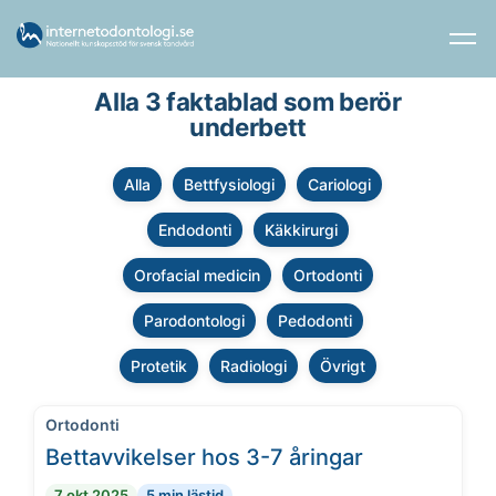
Alla 3 faktablad som berör
underbett
Alla
Bettfysiologi
Cariologi
Endodonti
Käkkirurgi
Orofacial medicin
Ortodonti
Parodontologi
Pedodonti
Protetik
Radiologi
Övrigt
Ortodonti
Bettavvikelser hos 3-7 åringar
7 okt 2025
5 min lästid