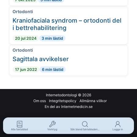
Ortodonti
Kraniofaciala syndrom – ortodonti del
i bettrehabilitering
20 jul 2024
3 min lästid
Ortodonti
Sagittala avvikelser
17 jun 2022
6 min lästid
Internetodontologi
© 2026
Om oss
Integritetspolicy
Allmänna villkor
En del av Internetmedicin.se
Alla faktablad
Verktyg
Sök bland faktabladen...
Logga in