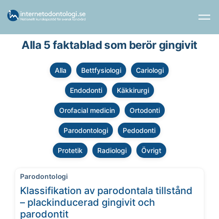
Alla 5 faktablad som berör gingivit
Alla
Bettfysiologi
Cariologi
Endodonti
Käkkirurgi
Orofacial medicin
Ortodonti
Parodontologi
Pedodonti
Protetik
Radiologi
Övrigt
Parodontologi
Klassifikation av parodontala tillstånd
– plackinducerad gingivit och
parodontit