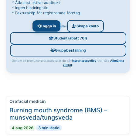
Åtkomst aktiveras direkt
Ingen bindningstid
Fakturaköp för registrerade företag
Logga in
Skapa konto
eller
Studentrabatt 70%
Gruppbeställning
Genom att prenumerera accepterar du vår
Integritetspolicy
och våra
Allmänna
villkor
.
Orofacial medicin
Burning mouth syndrome (BMS) –
munsveda/tungsveda
4 aug 2026
3 min lästid