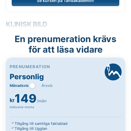
Se kursen på Tandakademin!
KLINISK BILD
En prenumeration krävs
för att läsa vidare
PRENUMERATION
Personlig
Månadsvis
Årsvis
149
kr
/mån
inklusive moms
Tillgång till samtliga faktablad
Tillgång till Ugglan