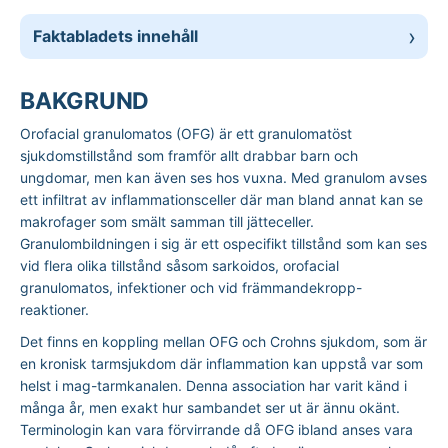
Faktabladets innehåll
BAKGRUND
Orofacial granulomatos (OFG) är ett granulomatöst
sjukdomstillstånd som framför allt drabbar barn och
ungdomar, men kan även ses hos vuxna. Med granulom avses
ett infiltrat av inflammationsceller där man bland annat kan se
makrofager som smält samman till jätteceller.
Granulombildningen i sig är ett ospecifikt tillstånd som kan ses
vid flera olika tillstånd såsom sarkoidos, orofacial
granulomatos, infektioner och vid främmandekropp-
reaktioner.
Det finns en koppling mellan OFG och Crohns sjukdom, som är
en kronisk tarmsjukdom där inflammation kan uppstå var som
helst i mag-tarmkanalen. Denna association har varit känd i
många år, men exakt hur sambandet ser ut är ännu okänt.
Terminologin kan vara förvirrande då OFG ibland anses vara