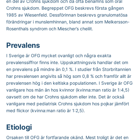
en del av Crohns sjukdom och då ofta benämns som oral
Crohns sjukdom. Begreppet OFG beskrevs första gången
1985 av Wiesenfeld. Dessförinnan beskrevs granulomatösa
förändringar i munslemhinnan, bland annat som Melkersson-
Rosenthals syndrom och Miescher’s cheilit.
Prevalens
I Sverige är OFG mycket ovanligt och några exakta
prevalenssiffror finns inte. Uppskattningsvis handlar det om
en prevalens på mindre än 0,1 %. I studier från Storbritannien
har prevalensen angivits så hög som 0,8 % och framför allt är
prevalensen hög i den keltiska populationen. I Sverige är OFG
vanligare hos män än hos kvinnor (kvinna:man ratio är 1:4,5)
oavsett om de har Crohns sjukdom eller inte. Det är också
vanligare med pediatrisk Crohns sjukdom hos pojkar jämfört
med flickor (kvinna:man ratio är 1:2,5).
Etiologi
Orsaken till OFG är fortfarande okänd. Mest troligt är det en