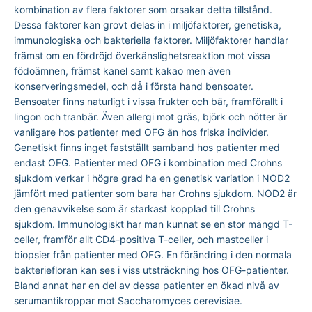
kombination av flera faktorer som orsakar detta tillstånd.
Dessa faktorer kan grovt delas in i miljöfaktorer, genetiska,
immunologiska och bakteriella faktorer. Miljöfaktorer handlar
främst om en fördröjd överkänslighetsreaktion mot vissa
födoämnen, främst kanel samt kakao men även
konserveringsmedel, och då i första hand bensoater.
Bensoater finns naturligt i vissa frukter och bär, framförallt i
lingon och tranbär. Även allergi mot gräs, björk och nötter är
vanligare hos patienter med OFG än hos friska individer.
Genetiskt finns inget fastställt samband hos patienter med
endast OFG. Patienter med OFG i kombination med Crohns
sjukdom verkar i högre grad ha en genetisk variation i NOD2
jämfört med patienter som bara har Crohns sjukdom. NOD2 är
den genavvikelse som är starkast kopplad till Crohns
sjukdom. Immunologiskt har man kunnat se en stor mängd T-
celler, framför allt CD4-positiva T-celler, och mastceller i
biopsier från patienter med OFG. En förändring i den normala
bakteriefloran kan ses i viss utsträckning hos OFG-patienter.
Bland annat har en del av dessa patienter en ökad nivå av
serumantikroppar mot Saccharomyces cerevisiae.