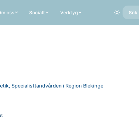
Om oss
Socialt
Verktyg
Sök 
tetik, Specialisttandvården i Region Blekinge
et