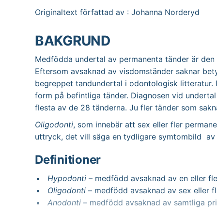
Originaltext författad av : Johanna Norderyd
BAKGRUND
Medfödda undertal av permanenta tänder är den v
Eftersom avsaknad av visdomständer saknar betyd
begreppet tandundertal i odontologisk litteratur.
form på befintliga tänder. Diagnosen vid underta
flesta av de 28 tänderna. Ju fler tänder som sakn
Oligodonti
, som innebär att sex eller fler permane
uttryck, det vill säga en tydligare symtombild a
Definitioner
Hypodonti
– medfödd avsaknad av en eller fle
Oligodonti
– medfödd avsaknad av sex eller f
Anodonti
– medfödd avsaknad av samtliga pr