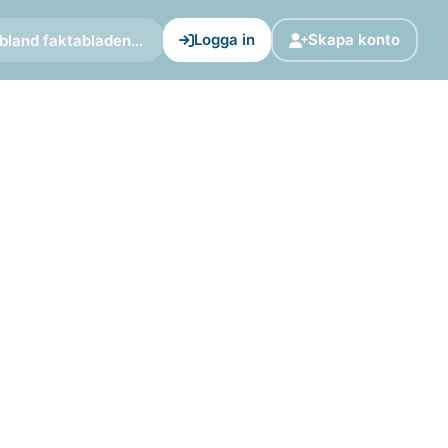
Logga in
Skapa konto
bland faktabladen...