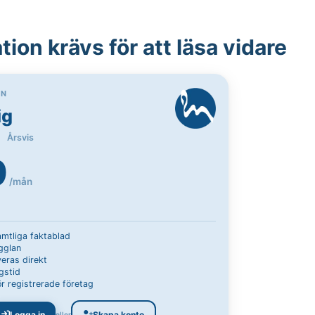
ion krävs för att läsa vidare
ON
ig
Årsvis
9
/mån
samtliga faktablad
Ugglan
eras direkt
gstid
r registrerade företag
Logga in
Skapa konto
eller