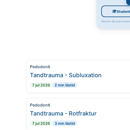
Studen
Genom att prenumere
Pedodonti
Tandtrauma - Subluxation
7 jul 2026
2 min lästid
Pedodonti
Tandtrauma - Rotfraktur
7 jul 2026
3 min lästid