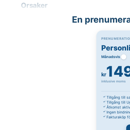
Orsaker
En prenumerat
PRENUMERATI
Personl
Månadsvis
14
kr
inklusive moms
Tillgång till 
Tillgång till 
Åtkomst aktiv
Ingen bindnin
Fakturaköp fö