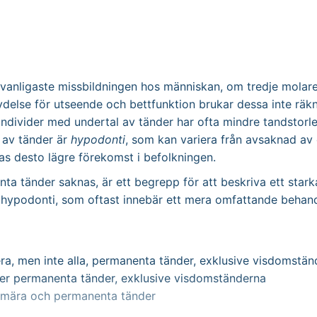
anligaste missbildningen hos människan, om tredje molarer
else för utseende och bettfunktion brukar dessa inte räk
 Individer med undertal av tänder har ofta mindre tandstor
l av tänder är
hypodonti
, som kan variera från avsaknad av e
as desto lägre förekomst i befolkningen.
nta tänder saknas, är ett begrepp för att beskriva ett starka
v hypodonti, som oftast innebär ett mera omfattande behan
ra, men inte alla, permanenta tänder, exklusive visdomstän
ler permanenta tänder, exklusive visdomständerna
imära och permanenta tänder