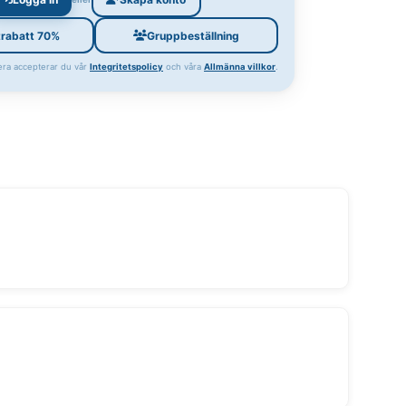
trabatt 70%
Gruppbeställning
ra accepterar du vår
Integritetspolicy
och våra
Allmänna villkor
.