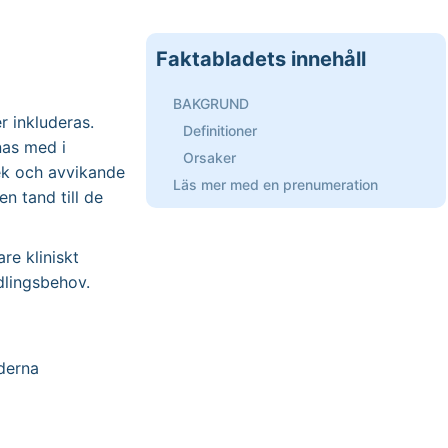
Faktabladets innehåll
BAKGRUND
 inkluderas.
Definitioner
nas med i
Orsaker
lek och avvikande
Läs mer med en prenumeration
n tand till de
re kliniskt
dlingsbehov.
derna