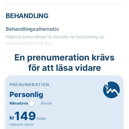
BEHANDLING
Behandlingsalternativ
Följande behandlingar är aktuella vid luckslutning av
entandslucka 3:a till 3:a:
En prenumeration krävs
för att läsa vidare
PRENUMERATION
Personlig
Månadsvis
Årsvis
149
kr
/mån
inklusive moms