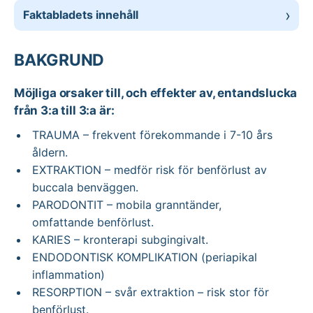
Faktabladets innehåll
BAKGRUND
Möjliga orsaker till, och effekter av, entandslucka
från 3:a till 3:a är:
TRAUMA – frekvent förekommande i 7-10 års
åldern.
EXTRAKTION – medför risk för benförlust av
buccala benväggen.
PARODONTIT – mobila granntänder,
omfattande benförlust.
KARIES – kronterapi subgingivalt.
ENDODONTISK KOMPLIKATION (periapikal
inflammation)
RESORPTION – svår extraktion – risk stor för
benförlust.