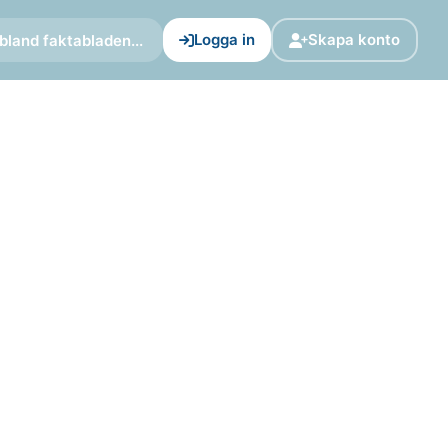
Logga in
Skapa konto
bland faktabladen...