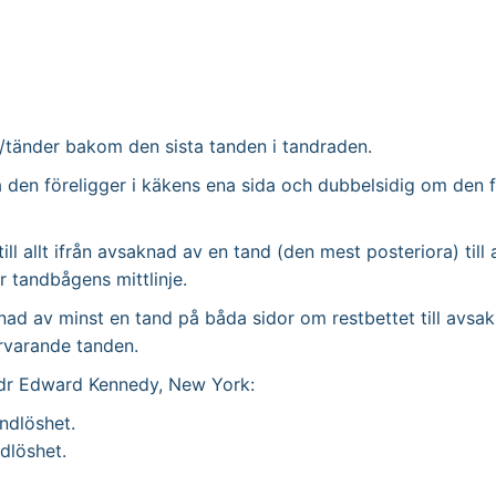
/tänder bakom den sista tanden i tandraden.
 den föreligger i käkens ena sida och dubbelsidig om den 
ll allt ifrån avsaknad av en tand (den mest posteriora) till
r tandbågens mittlinje.
ad av minst en tand på båda sidor om restbettet till avsak
rvarande tanden.
v dr Edward Kennedy, New York:
ndlöshet.
dlöshet.