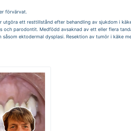
er förvärvat.
 utgöra ett resttillstånd efter behandling av sjukdom i käk
es och parodontit. Medfödd avsaknad av ett eller flera tan
 såsom ektodermal dysplasi. Resektion av tumör i käke me