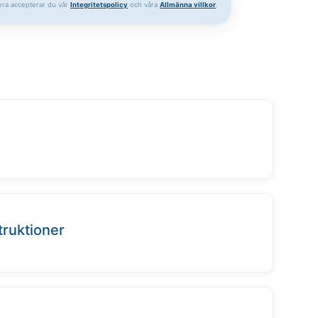
ra accepterar du vår
Integritetspolicy
och våra
Allmänna villkor
.
truktioner