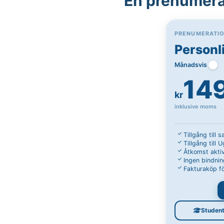
En prenumerat
PRENUMERATI
Personl
Månadsvis
14
kr
inklusive moms
Tillgång till 
Tillgång till 
Åtkomst aktiv
Ingen bindnin
Fakturaköp fö
Studen