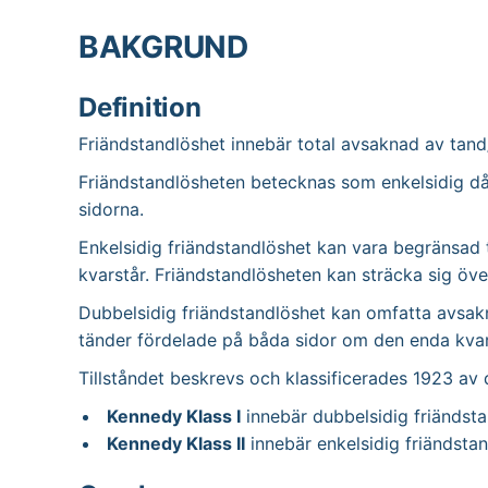
BAKGRUND
Definition
Friändstandlöshet innebär total avsaknad av tand
Friändstandlösheten betecknas som enkelsidig då
sidorna.
Enkelsidig friändstandlöshet kan vara begränsad ti
kvarstår. Friändstandlösheten kan sträcka sig öve
Dubbelsidig friändstandlöshet kan omfatta avsakn
tänder fördelade på båda sidor om den enda kva
Tillståndet beskrevs och klassificerades 1923 a
Kennedy Klass I
innebär dubbelsidig friändsta
Kennedy Klass II
innebär enkelsidig friändstan