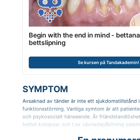
Begin with the end in mind - bettana
bettslipning
Se kursen på Tandakademin!
SYMPTOM
Avsaknad av tänder är inte ett sjukdomstillstånd 
funktionsstörning. Vanliga symtom är att patienten 
och psykosocialt hänseende. Är friändstandlöshete
bettet kollapsar och t.ex vävnadspåbitning palat