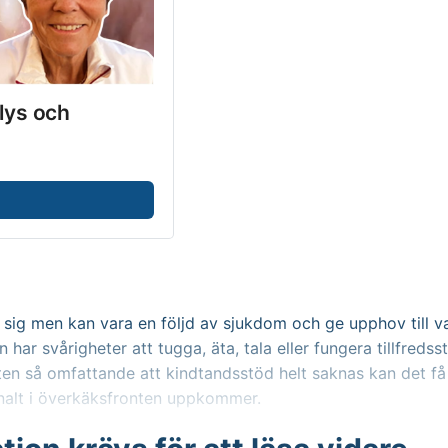
lys och 
i sig men kan vara en följd av sjukdom och ge upphov till v
har svårigheter att tugga, äta, tala eller fungera tillfredsst
n så omfattande att kindtandsstöd helt saknas kan det få ti
inalt i överkäksfronten uppkommer.