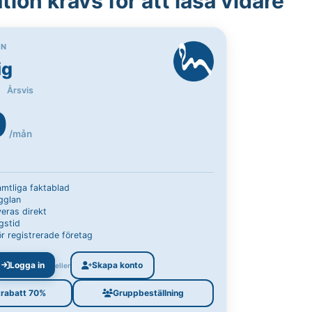
ion krävs för att läsa vidare
ON
ig
Årsvis
9
/mån
samtliga faktablad
Ugglan
eras direkt
gstid
r registrerade företag
Logga in
Skapa konto
eller
trabatt 70%
Gruppbeställning