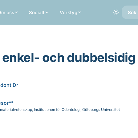
Om oss
Socialt
Verktyg
Sök 
 enkel- och dubbelsidig
 Odont Dr
ssor**
materialvetenskap, Institutionen för Odontologi, Göteborgs Universitet