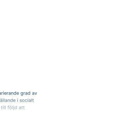
arierande grad av
ällande i socialt
ll följd att