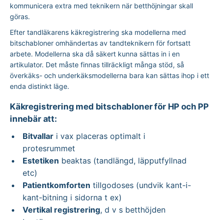
kommunicera extra med teknikern när betthöjningar skall
göras.
Efter tandläkarens käkregistrering ska modellerna med
bitschabloner omhändertas av tandteknikern för fortsatt
arbete. Modellerna ska då säkert kunna sättas in i en
artikulator. Det måste finnas tillräckligt många stöd, så
överkäks- och underkäksmodellerna bara kan sättas ihop i ett
enda distinkt läge.
Käkregistrering med bitschabloner för HP och PP
innebär att:
Bitvallar
i vax placeras optimalt i
protesrummet
Estetiken
beaktas (tandlängd, läpputfyllnad
etc)
Patientkomforten
tillgodoses (undvik kant-i-
kant-bitning i sidorna t ex)
Vertikal registrering
, d v s betthöjden