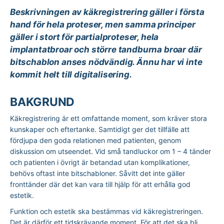
Beskrivningen av käkregistrering gäller i första
hand för hela proteser, men samma principer
gäller i stort för partialproteser, hela
implantatbroar och större tandburna broar där
bitschablon anses nödvändig. Ännu har vi inte
kommit helt till digitalisering.
BAKGRUND
Käkregistrering är ett omfattande moment, som kräver stora
kunskaper och eftertanke. Samtidigt ger det tillfälle att
fördjupa den goda relationen med patienten, genom
diskussion om utseendet. Vid små tandluckor om 1 – 4 tänder
och patienten i övrigt är betandad utan komplikationer,
behövs oftast inte bitschabloner. Såvitt det inte gäller
fronttänder där det kan vara till hjälp för att erhålla god
estetik.
Funktion och estetik ska bestämmas vid käkregistreringen.
Det är därför ett tidskrävande moment. För att det ska bli