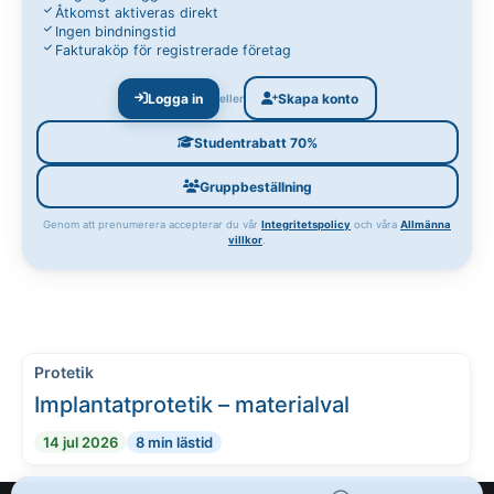
Åtkomst aktiveras direkt
Ingen bindningstid
Fakturaköp för registrerade företag
Logga in
Skapa konto
eller
Studentrabatt 70%
Gruppbeställning
Genom att prenumerera accepterar du vår
Integritetspolicy
och våra
Allmänna
villkor
.
Protetik
Implantatprotetik – materialval
14 jul 2026
8 min lästid