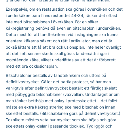
Exempelvis, om en restauration ska göras i överkäken och det
i underkäken bara finns restbettet 44-34, räcker det oftast
inte med bitschablonen i överkäken. För en säker
käkregistrering behövs då även en bitschablon i underkäken.
Detta mest för att tandteknikern vid inslagningen ska kunna
orientera käkarna säkert och rätt i artikulator, men det är
också lättare att få ett bra ocklusionsplan. Inte heller ovanligt
att det i ett senare skede skall göras tandersättningar i
motstående käke, vilket underlättas av att det är förberett
med ett bra ocklusionsplan.
Bitschabloner beställs av tandteknikern och utförs på
definitivavtrycket. Gäller det partialproteser, så har man
vanligtvis efter definitivavtrycket beställt ett färdigt skelett
med påbyggda bitschabloner (vaxvallar). Undantaget är om
man tänker betthöja med onlay i protesskelettet. I det fallet
måste en extra käkregistrering ske med bitschablon innan
skelettet beställs. (Bitschablonen görs på definitivavtrycket.)
Teknikern måstes veta hur mycket som ska höjas och göra
skelettets onlay-delar i passande tjocklek. Tydliggör och