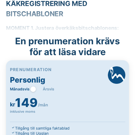
KÄKREGISTRERING MED
BITSCHABLONER
MOMENT 1. Justera överkäksbitschablonens:
En prenumeration krävs
för att läsa vidare
PRENUMERATION
Personlig
Månadsvis
Årsvis
149
kr
/mån
inklusive moms
Tillgång till samtliga faktablad
Tillgång till Ugglan