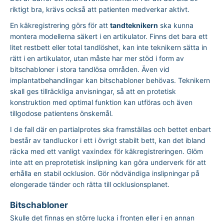
riktigt bra, krävs också att patienten medverkar aktivt.
En käkregistrering görs för att
tandteknikern
ska kunna
montera modellerna säkert i en artikulator. Finns det bara ett
litet restbett eller total tandlöshet, kan inte teknikern sätta in
rätt i en artikulator, utan måste har mer stöd i form av
bitschabloner i stora tandlösa områden. Även vid
implantatbehandlingar kan bitschabloner behövas. Teknikern
skall ges tillräckliga anvisningar, så att en protetisk
konstruktion med optimal funktion kan utföras och även
tillgodose patientens önskemål.
I de fall där en partialprotes ska framställas och bettet enbart
består av tandluckor i ett i övrigt stabilt bett, kan det ibland
räcka med ett vanligt vaxindex för käkregistreringen. Glöm
inte att en preprotetisk inslipning kan göra underverk för att
erhålla en stabil ocklusion. Gör nödvändiga inslipningar på
elongerade tänder och rätta till ocklusionsplanet.
Bitschabloner
Skulle det finnas en större lucka i fronten eller i en annan