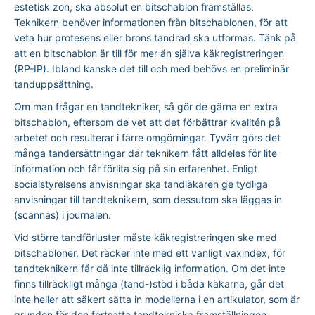
estetisk zon, ska absolut en bitschablon framställas.
Teknikern behöver informationen från bitschablonen, för att
veta hur protesens eller brons tandrad ska utformas. Tänk på
att en bitschablon är till för mer än själva käkregistreringen
(RP-IP). Ibland kanske det till och med behövs en preliminär
tanduppsättning.
Om man frågar en tandtekniker, så gör de gärna en extra
bitschablon, eftersom de vet att det förbättrar kvalitén på
arbetet och resulterar i färre omgörningar. Tyvärr görs det
många tandersättningar där teknikern fått alldeles för lite
information och får förlita sig på sin erfarenhet. Enligt
socialstyrelsens anvisningar ska tandläkaren ge tydliga
anvisningar till tandteknikern, som dessutom ska läggas in
(scannas) i journalen.
Vid större tandförluster måste käkregistreringen ske med
bitschabloner. Det räcker inte med ett vanligt vaxindex, för
tandteknikern får då inte tillräcklig information. Om det inte
finns tillräckligt många (tand-)stöd i båda käkarna, går det
inte heller att säkert sätta in modellerna i en artikulator, som är
grunden för den fortsatta tandtekniska framställningen.