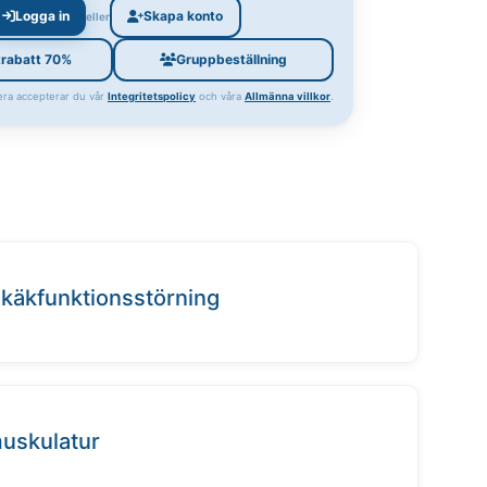
Logga in
Skapa konto
eller
trabatt 70%
Gruppbeställning
ra accepterar du vår
Integritetspolicy
och våra
Allmänna villkor
.
 käkfunktionsstörning
muskulatur