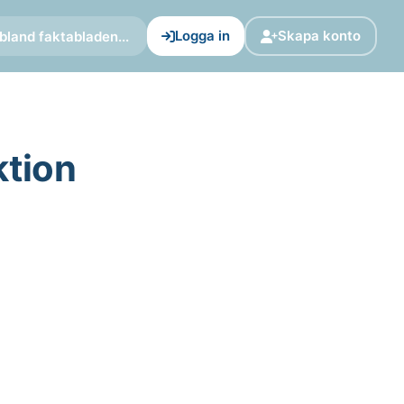
Logga in
Skapa konto
bland faktabladen...
tion