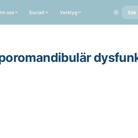
Om oss
Socialt
Verktyg
Sök 
poromandibulär dysfunk