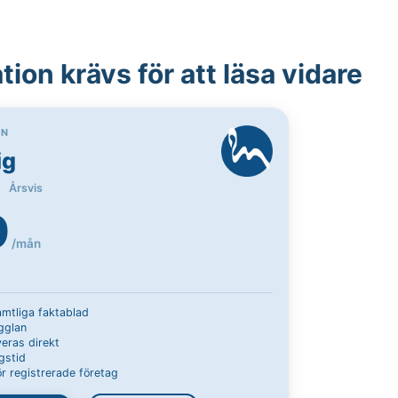
ion krävs för att läsa vidare
ON
ig
Årsvis
9
/mån
samtliga faktablad
Ugglan
eras direkt
gstid
r registrerade företag