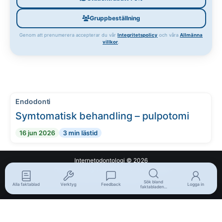
Gruppbeställning
Genom att prenumerera accepterar du vår
Integritetspolicy
och våra
Allmänna
villkor
.
Endodonti
Symtomatisk behandling – pulpotomi
16 jun 2026
3 min lästid
Internetodontologi
© 2026
Om oss
Integritetspolicy
Allmänna villkor
En del av Internetmedicin.se
Sök bland
Alla faktablad
Verktyg
Feedback
Logga in
faktabladen...
Verktyg
Alla faktablad