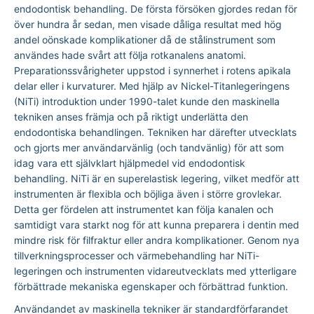
endodontisk behandling. De första försöken gjordes redan för
över hundra år sedan, men visade dåliga resultat med hög
andel oönskade komplikationer då de stålinstrument som
användes hade svårt att följa rotkanalens anatomi.
Preparationssvårigheter uppstod i synnerhet i rotens apikala
delar eller i kurvaturer. Med hjälp av Nickel-Titanlegeringens
(NiTi) introduktion under 1990-talet kunde den maskinella
tekniken anses främja och på riktigt underlätta den
endodontiska behandlingen. Tekniken har därefter utvecklats
och gjorts mer användarvänlig (och tandvänlig) för att som
idag vara ett självklart hjälpmedel vid endodontisk
behandling. NiTi är en superelastisk legering, vilket medför att
instrumenten är flexibla och böjliga även i större grovlekar.
Detta ger fördelen att instrumentet kan följa kanalen och
samtidigt vara starkt nog för att kunna preparera i dentin med
mindre risk för filfraktur eller andra komplikationer. Genom nya
tillverkningsprocesser och värmebehandling har NiTi-
legeringen och instrumenten vidareutvecklats med ytterligare
förbättrade mekaniska egenskaper och förbättrad funktion.
Användandet av maskinella tekniker är standardförfarandet