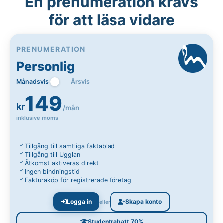
En prenumeration krävs
för att läsa vidare
PRENUMERATION
Personlig
Månadsvis
Årsvis
149
kr
/mån
inklusive moms
Tillgång till samtliga faktablad
Tillgång till Ugglan
Åtkomst aktiveras direkt
Ingen bindningstid
Fakturaköp för registrerade företag
Logga in
Skapa konto
eller
Studentrabatt 70%