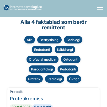
Alla 4 faktablad som berör
remittent
Alla
Bettfysiologi
Cariologi
Endodonti
Käkkirurgi
Orofacial medicin
Ortodonti
Parodontologi
Pedodonti
Protetik
Radiologi
Övrigt
Protetik
Protetikremiss
20 maj 2026
5 min lästid