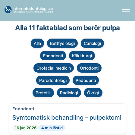
Alla 11 faktablad som berör pulpa
Alla
Bettfysiologi
Cariologi
Endodonti
Käkkirurgi
Orofacial medicin
Ortodonti
Parodontologi
Pedodonti
Protetik
Radiologi
Övrigt
Endodonti
Symtomatisk behandling – pulpektomi
16 jun 2026
4 min lästid