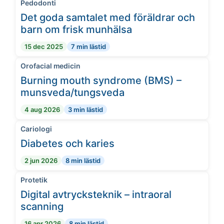
Pedodonti
Det goda samtalet med föräldrar och
barn om frisk munhälsa
15 dec 2025
7 min lästid
Orofacial medicin
Burning mouth syndrome (BMS) –
munsveda/tungsveda
4 aug 2026
3 min lästid
Cariologi
Diabetes och karies
2 jun 2026
8 min lästid
Protetik
Digital avtrycksteknik – intraoral
scanning
16 apr 2026
8 min lästid