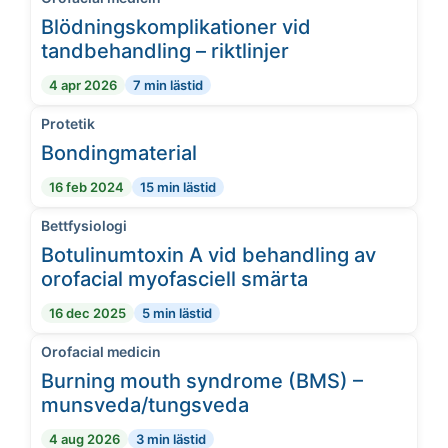
Blödningskomplikationer vid
tandbehandling – riktlinjer
4 apr 2026
7 min lästid
Protetik
Bondingmaterial
16 feb 2024
15 min lästid
Bettfysiologi
Botulinumtoxin A vid behandling av
orofacial myofasciell smärta
16 dec 2025
5 min lästid
Orofacial medicin
Burning mouth syndrome (BMS) –
munsveda/tungsveda
4 aug 2026
3 min lästid