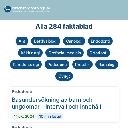
Alla 284 faktablad
Alla
Bettfysiologi
Cariologi
Endodonti
Käkkirurgi
Orofacial medicin
Ortodonti
Parodontologi
Pedodonti
Protetik
Radiologi
Övrigt
Pedodonti
Basundersökning av barn och
ungdomar – intervall och innehåll
11 okt 2024
10 min lästid
Pedodonti