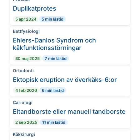
Duplikatprotes
5 apr 2024
5 min lästid
Bettfysiologi
Ehlers-Danlos Syndrom och
käkfunktionsstörningar
30 maj 2025
7 min lästid
Ortodonti
Ektopisk eruption av överkäks-6:or
4 feb 2026
6 min lästid
Cariologi
Eltandborste eller manuell tandborste
2 sep 2025
11 min lästid
Käkkirurgi