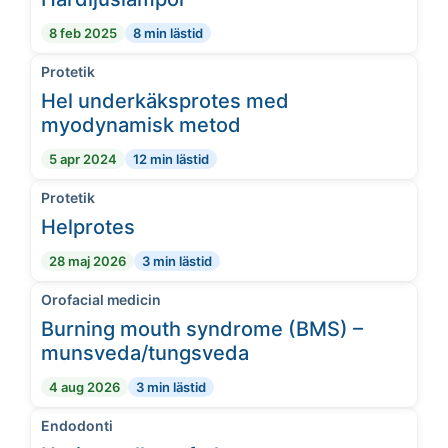
8 feb 2025
8 min lästid
Protetik
Hel underkäksprotes med
myodynamisk metod
5 apr 2024
12 min lästid
Protetik
Helprotes
28 maj 2026
3 min lästid
Orofacial medicin
Burning mouth syndrome (BMS) –
munsveda/tungsveda
4 aug 2026
3 min lästid
Endodonti