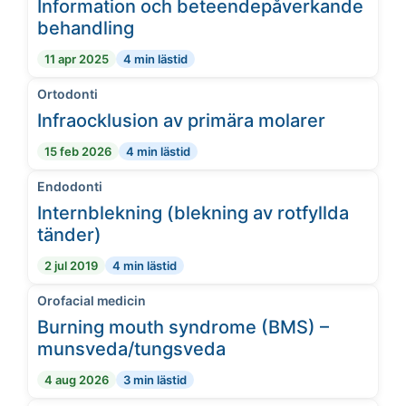
Information och beteendepåverkande
behandling
11 apr 2025
4 min lästid
Ortodonti
Infraocklusion av primära molarer
15 feb 2026
4 min lästid
Endodonti
Internblekning (blekning av rotfyllda
tänder)
2 jul 2019
4 min lästid
Orofacial medicin
Burning mouth syndrome (BMS) –
munsveda/tungsveda
4 aug 2026
3 min lästid