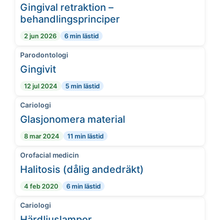
Gingival retraktion –
behandlingsprinciper
2 jun 2026
6 min lästid
Parodontologi
Gingivit
12 jul 2024
5 min lästid
Cariologi
Glasjonomera material
8 mar 2024
11 min lästid
Orofacial medicin
Halitosis (dålig andedräkt)
4 feb 2020
6 min lästid
Cariologi
Härdljuslampor